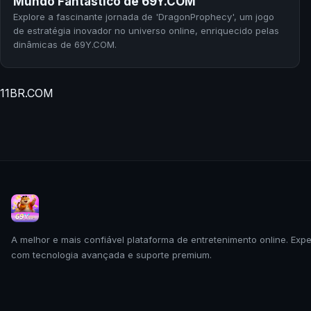
Mundo Fantástico de 69Y.COM
Explore a fascinante jornada de 'DragonProphecy', um jogo
de estratégia inovador no universo online, enriquecido pelas
dinâmicas de 69Y.COM.
11BR.COM
A melhor e mais confiável plataforma de entretenimento online. Exp
com tecnologia avançada e suporte premium.