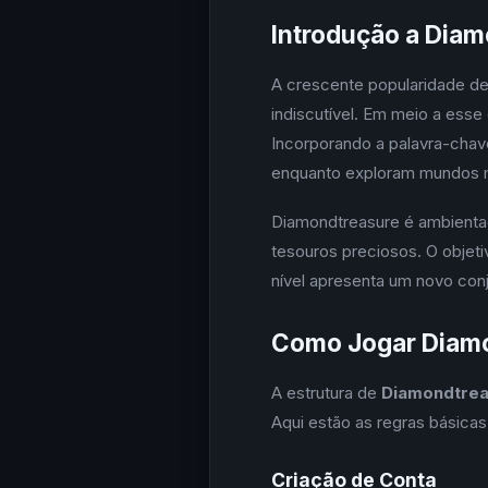
Introdução a Dia
A crescente popularidade de
indiscutível. Em meio a esse
Incorporando a palavra-cha
enquanto exploram mundos m
Diamondtreasure é ambienta
tesouros preciosos. O objet
nível apresenta um novo conj
Como Jogar Diam
A estrutura de
Diamondtre
Aqui estão as regras básica
Criação de Conta