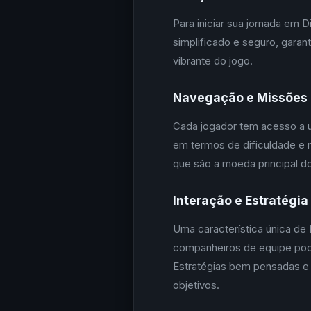
Para iniciar sua jornada em 
simplificado e seguro, gara
vibrante do jogo.
Navegação e Missões
Cada jogador tem acesso a u
em termos de dificuldade e 
que são a moeda principal do
Interação e Estratégia
Uma característica única de
companheiros de equipe pode
Estratégias bem pensadas e
objetivos.