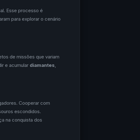
ial. Esse processo é
aram para explorar o cenário
letos de missões que variam
ir e acumular
diamantes
,
jogadores. Cooperar com
souros escondidos.
ça na conquista dos