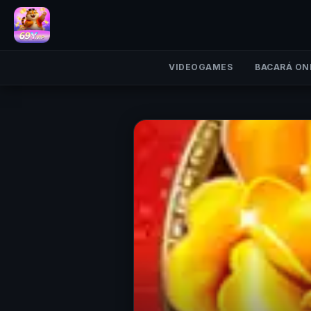
VIDEOGAMES
BACARÁ ON