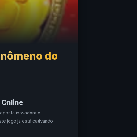
enômeno do
 Online
oposta inovadora e
te jogo já está cativando