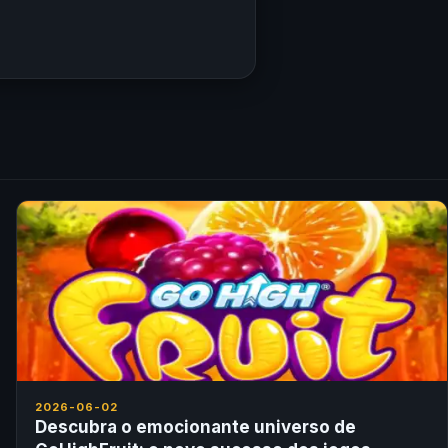
2026-06-02
Descubra o emocionante universo de