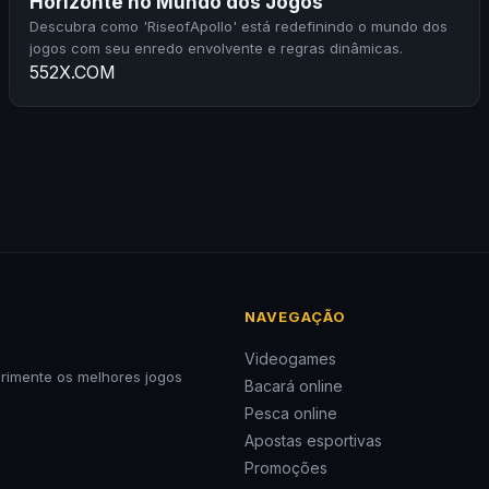
Horizonte no Mundo dos Jogos
Descubra como 'RiseofApollo' está redefinindo o mundo dos
jogos com seu enredo envolvente e regras dinâmicas.
552X.COM
NAVEGAÇÃO
Videogames
erimente os melhores jogos
Bacará online
Pesca online
Apostas esportivas
Promoções