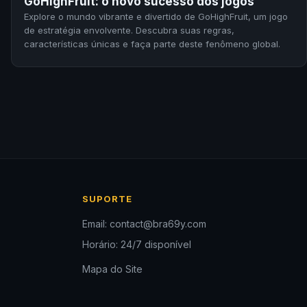
GoHighFruit: o novo sucesso dos jogos
Explore o mundo vibrante e divertido de GoHighFruit, um jogo
de estratégia envolvente. Descubra suas regras,
características únicas e faça parte deste fenômeno global.
SUPORTE
Email: contact@bra69y.com
Horário: 24/7 disponível
Mapa do Site