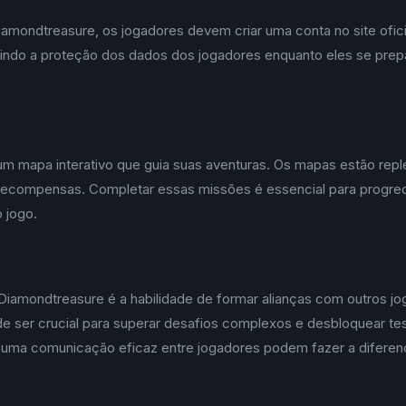
Diamondtreasure, os jogadores devem criar uma conta no site ofic
ntindo a proteção dos dados dos jogadores enquanto eles se prep
m mapa interativo que guia suas aventuras. Os mapas estão rep
recompensas. Completar essas missões é essencial para progred
 jogo.
 Diamondtreasure é a habilidade de formar alianças com outros 
 ser crucial para superar desafios complexos e desbloquear te
 uma comunicação eficaz entre jogadores podem fazer a diferen