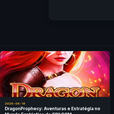
2026-06-19
DragonProphecy: Aventuras e Estratégia no