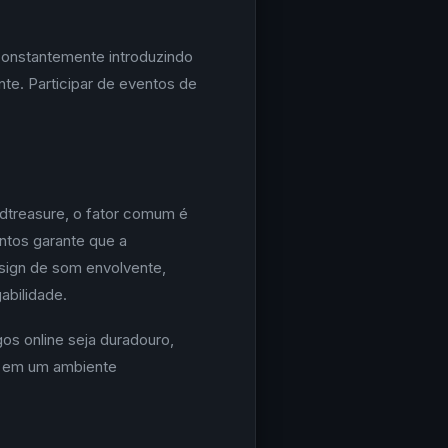
constantemente introduzindo
te. Participar de eventos de
dtreasure, o fator comum é
ntos garante que a
sign de som envolvente,
abilidade.
os online seja duradouro,
io em um ambiente