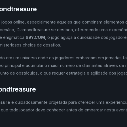
mondtreasure
 jogos online, especialmente aqueles que combinam elementos de
 cenário, Diamondtreasure se destaca, oferecendo uma experiência
ve enigmática
69Y.COM
, o jogo aguça a curiosidade dos jogado
isteriosos cheios de desafios.
do em um universo onde os jogadores embarcam em jornadas fa
ivo principal é acumular o maior número de diamantes através de
unto de obstáculos, o que requer estratégia e agilidade dos joga
ondtreasure
asure
é cuidadosamente projetada para oferecer uma experiência 
s que todo jogador deve conhecer antes de embarcar nesta aventu