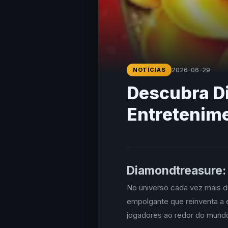
NOTÍCIAS
2026-06-29
Descubra D
Entretenim
Diamondtreasure:
No universo cada vez mais d
empolgante que reinventa a e
jogadores ao redor do mund