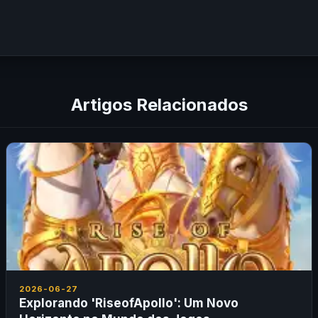
Artigos Relacionados
2026-06-27
Explorando 'RiseofApollo': Um Novo