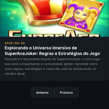
2026-06-20
Explorando o Universo Imersivo de
SuperAceJoker: Regras e Estratégias do Jogo
Descubra o fascinante mundo de SuperAceJoker, o novo jogo
que está conquistando a comunidade gamer. Aprenda sobre
suas regras, estratégias e como ele está se destacando no
cenário atual.
Anterior
Próxima