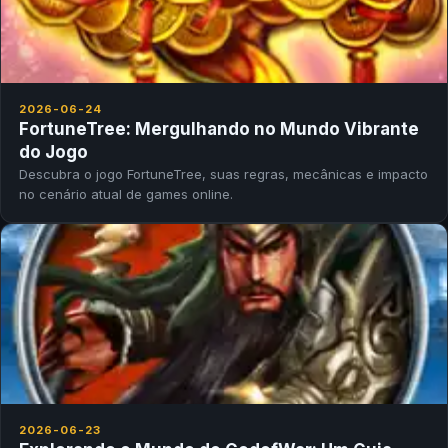
2026-06-24
FortuneTree: Mergulhando no Mundo Vibrante
do Jogo
Descubra o jogo FortuneTree, suas regras, mecânicas e impacto
no cenário atual de games online.
2026-06-23