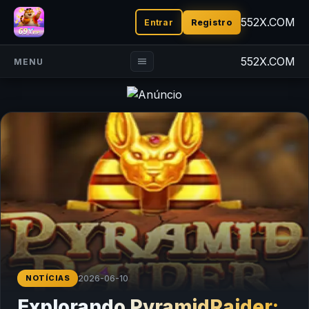
552X.COM
Entrar
Registro
552X.COM
MENU
NOTÍCIAS
2026-06-10
Explorando PyramidRaider: