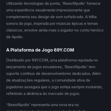
Utilizando tecnologias de ponta, 'RiseofApollo' fornece
uma experiência visualmente impressionante que
complementa seu design de som sofisticado. A trilha
sonora do jogo, inspirada por músicas épicas e temas
clássicos, envolve ainda mais o jogador no conto heróico
de Apollo.
A Plataforma de Jogo 69Y.COM
Distribuído por 69Y.COM, uma plataforma reputada no
lançamento de jogos inovadores, 'RiseofApollo' tem
suporte contínuo de desenvolvedores dedicados. Além
de atualizações regulares, a comunidade ativa de
jogadores assegura que o jogo esteja sempre evoluindo,
refletindo a dinâmica do mercado de jogos.
'RiseofApollo' representa uma nova era no