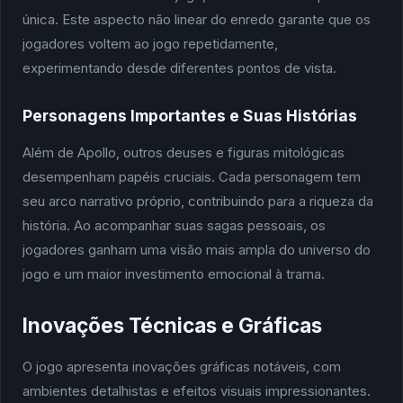
única. Este aspecto não linear do enredo garante que os
jogadores voltem ao jogo repetidamente,
experimentando desde diferentes pontos de vista.
Personagens Importantes e Suas Histórias
Além de Apollo, outros deuses e figuras mitológicas
desempenham papéis cruciais. Cada personagem tem
seu arco narrativo próprio, contribuindo para a riqueza da
história. Ao acompanhar suas sagas pessoais, os
jogadores ganham uma visão mais ampla do universo do
jogo e um maior investimento emocional à trama.
Inovações Técnicas e Gráficas
O jogo apresenta inovações gráficas notáveis, com
ambientes detalhistas e efeitos visuais impressionantes.