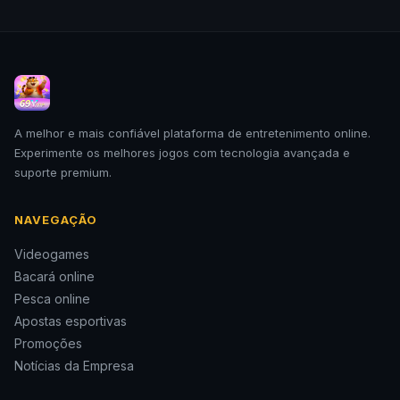
A melhor e mais confiável plataforma de entretenimento online.
Experimente os melhores jogos com tecnologia avançada e
suporte premium.
NAVEGAÇÃO
Videogames
Bacará online
Pesca online
Apostas esportivas
Promoções
Notícias da Empresa